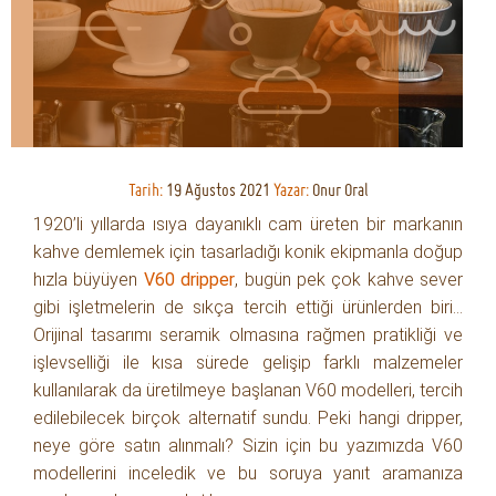
Tarih:
19 Ağustos 2021
Yazar:
Onur Oral
1920’li yıllarda ısıya dayanıklı cam üreten bir markanın
kahve demlemek için tasarladığı konik ekipmanla doğup
hızla büyüyen
V60 dripper
, bugün pek çok kahve sever
gibi işletmelerin de sıkça tercih ettiği ürünlerden biri…
Orijinal tasarımı seramik olmasına rağmen pratikliği ve
işlevselliği ile kısa sürede gelişip farklı malzemeler
kullanılarak da üretilmeye başlanan V60 modelleri, tercih
edilebilecek birçok alternatif sundu. Peki hangi dripper,
neye göre satın alınmalı? Sizin için bu yazımızda V60
modellerini inceledik ve bu soruya yanıt aramanıza