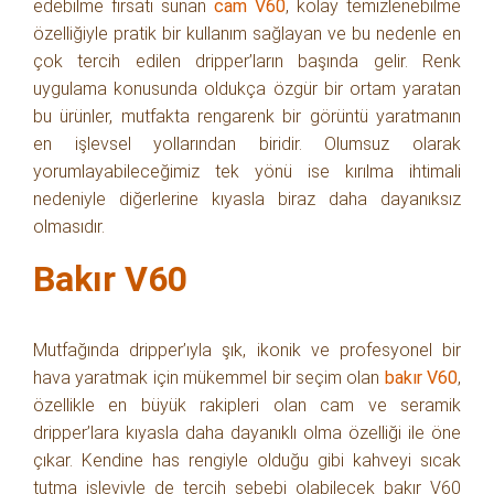
edebilme fırsatı sunan
cam V60
, kolay temizlenebilme
özelliğiyle pratik bir kullanım sağlayan ve bu nedenle en
çok tercih edilen dripper’ların başında gelir. Renk
uygulama konusunda oldukça özgür bir ortam yaratan
bu ürünler, mutfakta rengarenk bir görüntü yaratmanın
en işlevsel yollarından biridir. Olumsuz olarak
yorumlayabileceğimiz tek yönü ise kırılma ihtimali
nedeniyle diğerlerine kıyasla biraz daha dayanıksız
olmasıdır.
Bakır V60
Mutfağında dripper’ıyla şık, ikonik ve profesyonel bir
hava yaratmak için mükemmel bir seçim olan
bakır V60
,
özellikle en büyük rakipleri olan cam ve seramik
dripper’lara kıyasla daha dayanıklı olma özelliği ile öne
çıkar. Kendine has rengiyle olduğu gibi kahveyi sıcak
tutma işleviyle de tercih sebebi olabilecek bakır V60