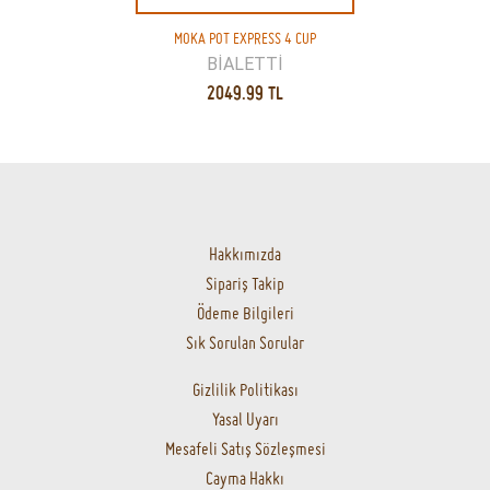
MOKA POT EXPRESS 4 CUP
COLOMBİA
URBAN GRİND
BİALETTİ
2049.99 TL
404.99 TL
[prisna-google-website-translator]
Hakkımızda
Sipariş Takip
Ödeme Bilgileri
Sık Sorulan Sorular
Gizlilik Politikası
Yasal Uyarı
Mesafeli Satış Sözleşmesi
Cayma Hakkı