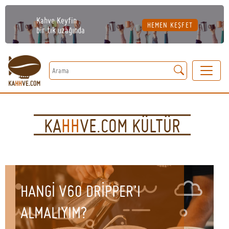
Kahve Keyfin
HEMEN KEŞFET
bir tık uzağında
Arama:
KA
HH
VE.COM KÜLTÜR
HANGİ V60 DRİPPER’I
ALMALIYIM?