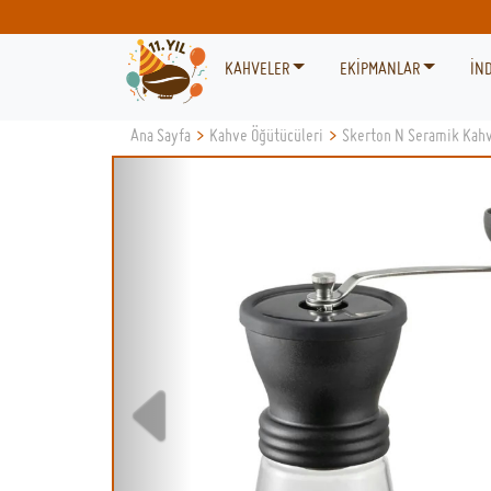
KAHVELER
EKİPMANLAR
İND
Ana Sayfa
>
Kahve Öğütücüleri
>
Skerton N Seramik Kah