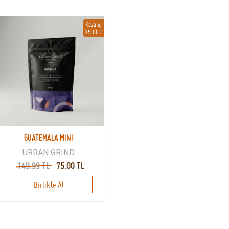
Kazanç
75.00TL
GUATEMALA MINI
URBAN GRIND
149.99 TL
75.00 TL
Birlikte Al