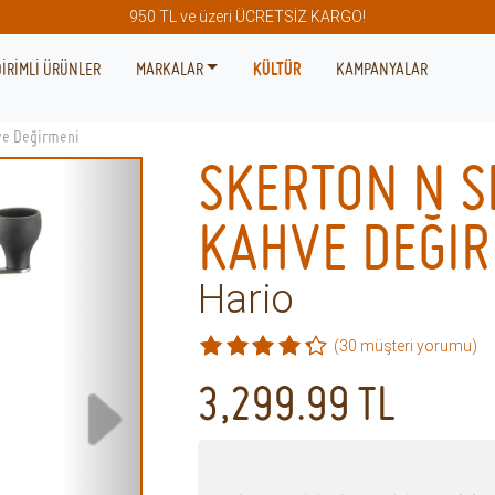
950 TL ve üzeri ÜCRETSİZ KARGO!
İRİMLİ ÜRÜNLER
MARKALAR
KÜLTÜR
KAMPANYALAR
ve Değirmeni
SKERTON N S
KAHVE DEĞIR
Hario
(30 müşteri yorumu)
3,299.99
TL