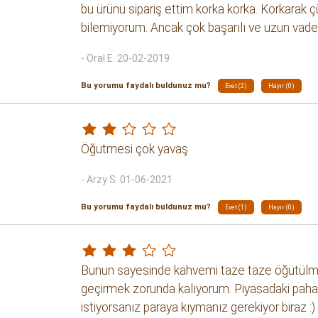
bu ürünü sipariş ettim korka korka. Korkarak
bilemiyorum. Ancak çok başarılı ve uzun vadede
- Oral E. 20-02-2019
Bu yorumu faydalı buldunuz mu?
Evet (2)
Hayır (0)
Öğutmesi çok yavaş
- Arzy S. 01-06-2021
Bu yorumu faydalı buldunuz mu?
Evet (1)
Hayır (0)
Bunun sayesinde kahvemi taze taze öğütülmü
geçirmek zorunda kalıyorum. Piyasadaki pahalı 
istiyorsanız paraya kıymanız gerekiyor biraz :)