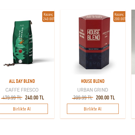
Kazanç
Kazanç
240.00TL
200.00TL
ALL DAY BLEND
HOUSE BLEND
CAFFE FRESCO
URBAN GRIND
479.99 TL
240.00 TL
399.99 TL
200.00 TL
Birlikte Al
Birlikte Al