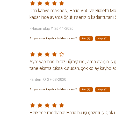
Drip kahve makinesi, Hario V60 ve Bialetti M
kadar ince ayarda öğütürseniz o kadar tutarlı ö
- Hasan uluç Y. 26-11-2020
Bu yorumu faydalı buldunuz mu?
Evet (3)
Hayır (0)
Ayar yapması biraz uğraştırıcı, ama ev için iş 
tane ekstra çıksa kutudan, çok kolay kaybolaca
- Erdem Ö. 27-03-2020
Bu yorumu faydalı buldunuz mu?
Evet (3)
Hayır (0)
Herkese merhaba! Hario bu işi çözmüş. Çok uz