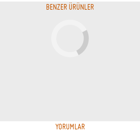
BENZER ÜRÜNLER
STOKTA YOK
STOKTA YOK
DER
E
Breakfast Blend
Electro Solo
Caffe Fresco
Hario
359.99 TL
7899.99 TL
YORUMLAR