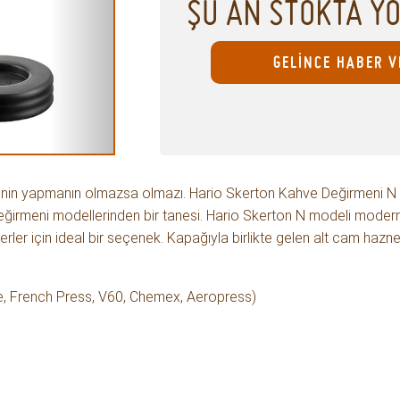
ŞU AN STOKTA Y
GELİNCE HABER V
enin yapmanın olmazsa olmazı. Hario Skerton Kahve Değirmeni N
l değirmeni modellerinden bir tanesi. Hario Skerton N modeli modern
ler için ideal bir seçenek. Kapağıyla birlikte gelen alt cam hazne
ve, French Press, V60, Chemex, Aeropress)