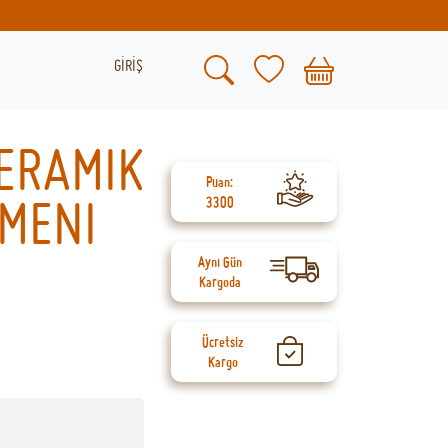
GİRİŞ
ERAMIK
Puan:
MENI
3300
Aynı Gün
Kargoda
Ücretsiz
Kargo