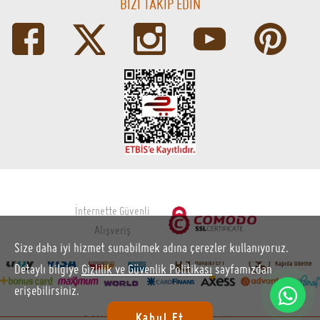
BİZİ TAKİP EDİN
İnternette Güvenli
Alışveriş
Size daha iyi hizmet sunabilmek adına çerezler kullanıyoruz.
Detaylı bilgiye
Gizlilik ve Güvenlik Politikası
sayfamızdan
erişebilirsiniz.
Kabul Et
© 2014 - 2026 kahhve.com Tüm hakları saklıdır.