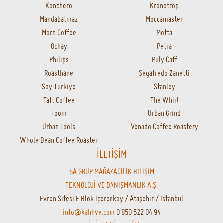
Konchero
Kronotrop
Mandabatmaz
Moccamaster
Morn Coffee
Motta
Ochay
Petra
Philips
Puly Caff
Roasthane
Segafredo Zanetti
Soy Türkiye
Stanley
Taft Coffee
The Whirl
Toom
Urban Grind
Urban Tools
Venado Coffee Roastery
Whole Bean Coffee Roaster
İLETİŞİM
5A GRUP MAĞAZACILIK BİLİŞİM
TEKNOLOJİ VE DANIŞMANLIK A.Ş.
Evren Sitesi E Blok İçerenköy / Ataşehir / İstanbul
info@kahhve.com
0 850 522 04 94