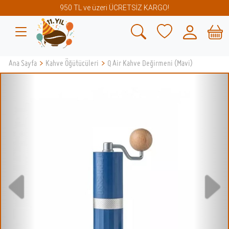
950 TL ve üzeri ÜCRETSİZ KARGO!
Ana Sayfa
>
Kahve Öğütücüleri
>
Q Air Kahve Değirmeni (Mavi)