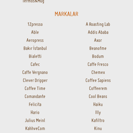
Termos&Mug
MARKALAR
1Zpresso
A Roasting Lab
Able
Addis Ababa
Aeropress
Axor
Bakır İstanbul
Beanofme
Bialetti
Bodum
Cafec
Caffe Fresco
Caffe Vergnano
Chemex
Clever Dripper
Coffee Sapiens
Coffee Time
Coffeerem
Comandante
Cool Beans
Felicita
Haiku
Hario
Illy
Julius Meinl
Kafiltro
KahhveCom
Kinu