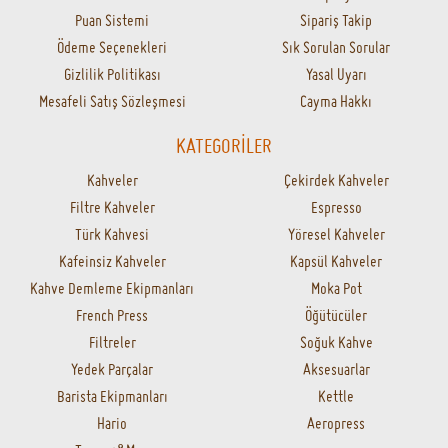
Puan Sistemi
Sipariş Takip
Ödeme Seçenekleri
Sık Sorulan Sorular
Gizlilik Politikası
Yasal Uyarı
Mesafeli Satış Sözleşmesi
Cayma Hakkı
KATEGORİLER
Kahveler
Çekirdek Kahveler
Filtre Kahveler
Espresso
Türk Kahvesi
Yöresel Kahveler
Kafeinsiz Kahveler
Kapsül Kahveler
Kahve Demleme Ekipmanları
Moka Pot
French Press
Öğütücüler
Filtreler
Soğuk Kahve
Yedek Parçalar
Aksesuarlar
Barista Ekipmanları
Kettle
Hario
Aeropress