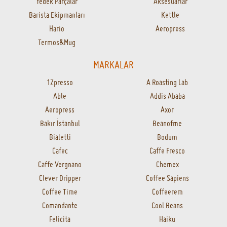
Yedek Parçalar
Aksesuarlar
Barista Ekipmanları
Kettle
Hario
Aeropress
Termos&Mug
MARKALAR
1Zpresso
A Roasting Lab
Able
Addis Ababa
Aeropress
Axor
Bakır İstanbul
Beanofme
Bialetti
Bodum
Cafec
Caffe Fresco
Caffe Vergnano
Chemex
Clever Dripper
Coffee Sapiens
Coffee Time
Coffeerem
Comandante
Cool Beans
Felicita
Haiku