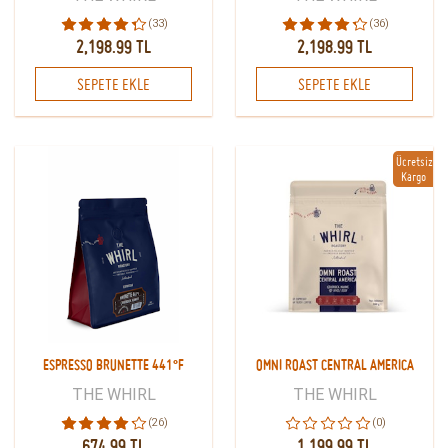
(33)
(36)
2,198.99 TL
2,198.99 TL
SEPETE EKLE
SEPETE EKLE
Ücretsiz
Kargo
ESPRESSO BRUNETTE 441°F
OMNI ROAST CENTRAL AMERICA
THE WHIRL
THE WHIRL
(26)
(0)
674.99 TL
1,199.99 TL