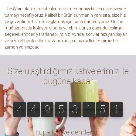
The Whirl olarak, müşterilerimizin memnuniyetini en üst düzeyde
tutmayı hedefliyoruz. Kaliteli bir ürün sunmanın yanı sıra, size hızlı
ve güvenilir bir hizmet sağlamak için çaba sarf ediyoruz. Online
mağazamızda kolayca sipariş verebilir, dünya çapında teslimat
seçeneklerinden yararlanabilirsiniz. Ayrıca, sorularınızı yanıtlayan
ve size rehberlik eden dostane müşteri hizmetleri ekibimiz her
zaman yanınızdadır.
Size ulaştırdığımız kahvelerimiz ile
bugüne kadar
4
4
9
5
3
1
5
1
1
4
4
9
5
3
1
5
1
1
kupa kahve demlendi.