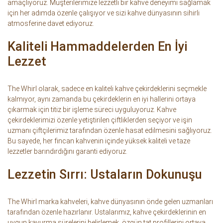
amaçlıyoruz. Müşterilerimize lezzetli bir kahve deneyimi sağlamak
için her adımda özenle çalışıyor ve sizi kahve dünyasının sihirli
atmosferine davet ediyoruz.
Kaliteli Hammaddelerden En İyi
Lezzet
The Whirl olarak, sadece en kaliteli kahve çekirdeklerini seçmekle
kalmıyor, aynı zamanda bu çekirdeklerin en iyi hallerini ortaya
çıkarmak için titiz bir işleme süreci uyguluyoruz. Kahve
çekirdeklerimizi özenle yetiştirilen çiftliklerden seçiyor ve işin
uzmanı çiftçilerimiz tarafından özenle hasat edilmesini sağlıyoruz.
Bu sayede, her fincan kahvenin içinde yüksek kaliteli ve taze
lezzetler barındırdığını garanti ediyoruz.
Lezzetin Sırrı: Ustaların Dokunuşu
The Whirl marka kahveleri, kahve dünyasının önde gelen uzmanları
tarafından özenle hazırlanır. Ustalarımız, kahve çekirdeklerinin en
uygun kavurma sürelerini belirlemek, özgün tat profillerini ortaya