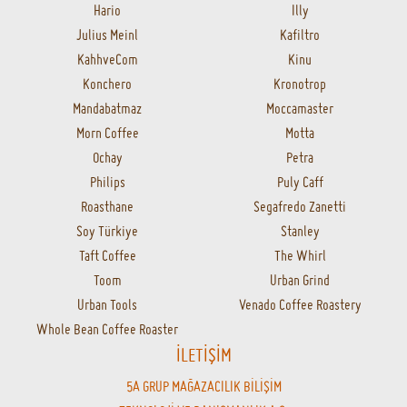
Hario
Illy
Julius Meinl
Kafiltro
KahhveCom
Kinu
Konchero
Kronotrop
Mandabatmaz
Moccamaster
Morn Coffee
Motta
Ochay
Petra
Philips
Puly Caff
Roasthane
Segafredo Zanetti
Soy Türkiye
Stanley
Taft Coffee
The Whirl
Toom
Urban Grind
Urban Tools
Venado Coffee Roastery
Whole Bean Coffee Roaster
İLETİŞİM
5A GRUP MAĞAZACILIK BİLİŞİM