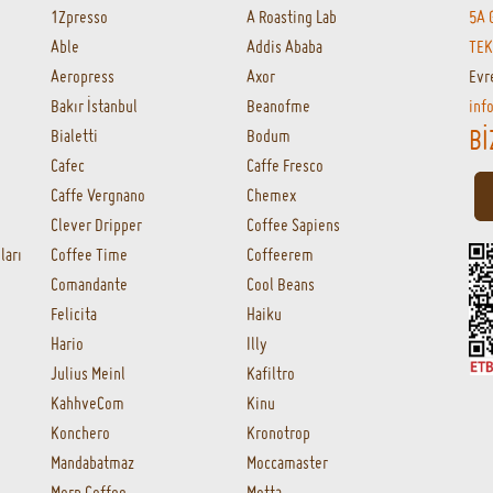
1Zpresso
A Roasting Lab
5A 
Able
Addis Ababa
TEK
Aeropress
Axor
Evr
Bakır İstanbul
Beanofme
inf
Bİ
Bialetti
Bodum
Cafec
Caffe Fresco
Caffe Vergnano
Chemex
Clever Dripper
Coffee Sapiens
ları
Coffee Time
Coffeerem
Comandante
Cool Beans
Felicita
Haiku
Hario
Illy
Julius Meinl
Kafiltro
KahhveCom
Kinu
Konchero
Kronotrop
Mandabatmaz
Moccamaster
Morn Coffee
Motta