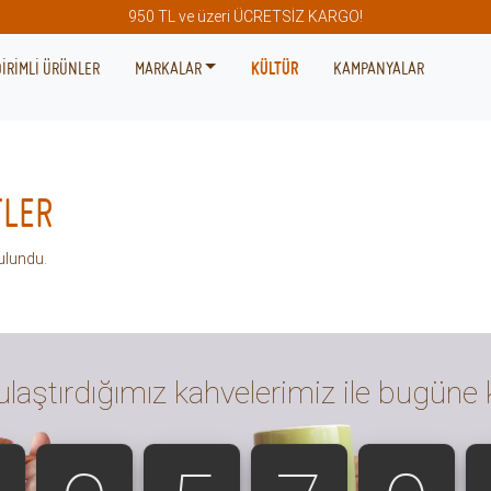
950 TL ve üzeri ÜCRETSİZ KARGO!
İRİMLİ ÜRÜNLER
MARKALAR
KÜLTÜR
KAMPANYALAR
TLER
ulundu.
ulaştırdığımız kahvelerimiz ile bugüne