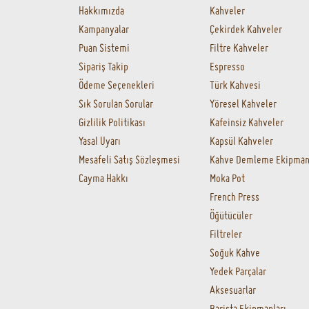
Hakkımızda
Kahveler
Kampanyalar
Çekirdek Kahveler
Puan Sistemi
Filtre Kahveler
Sipariş Takip
Espresso
Ödeme Seçenekleri
Türk Kahvesi
Sık Sorulan Sorular
Yöresel Kahveler
Gizlilik Politikası
Kafeinsiz Kahveler
Yasal Uyarı
Kapsül Kahveler
Mesafeli Satış Sözleşmesi
Kahve Demleme Ekipman
Cayma Hakkı
Moka Pot
French Press
Öğütücüler
Filtreler
Soğuk Kahve
Yedek Parçalar
Aksesuarlar
Barista Ekipmanları