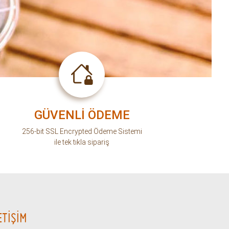
GÜVENLİ ÖDEME
256-bit SSL Encrypted Ödeme Sistemi
ile tek tıkla sipariş
ETİŞİM