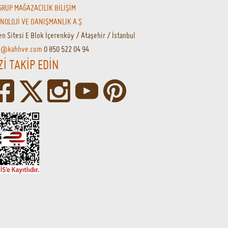
GRUP MAĞAZACILIK BİLİŞİM
NOLOJİ VE DANIŞMANLIK A.Ş.
en Sitesi E Blok İçerenköy / Ataşehir / İstanbul
o@kahhve.com
0 850 522 04 94
Zİ TAKİP EDİN