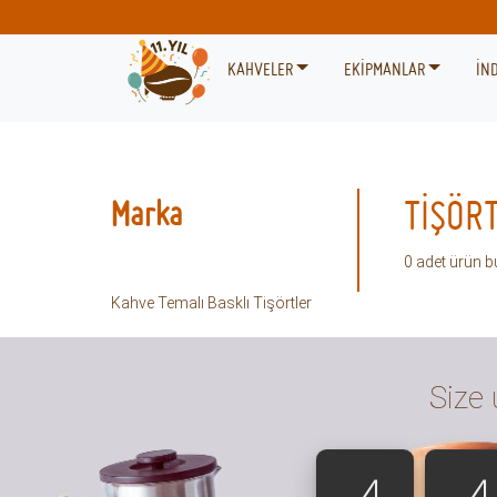
KAHVELER
EKİPMANLAR
İND
Marka
TİŞÖR
0
adet ürün b
Kahve Temalı Basklı Tişörtler
Size 