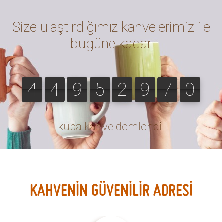
- Gökçe K. 30-04-2023
Bu yorumu faydalı buldunuz mu?
Evet (0)
Hayır (0)
filtreler konusunda tecrübeli değilim şimdilik 5 yıldızı hak
ediyor ancak daha iyi filtre bulursam notunu kırarım.
- Yunus emre Ç. 12-03-2023
Bu yorumu faydalı buldunuz mu?
Evet (0)
Hayır (0)
Kahhve.com gayet özenli paketleme yapmışlardı.
Teşekkürler.
- Heybet K. 05-01-2023
Bu yorumu faydalı buldunuz mu?
Evet (0)
Hayır (0)