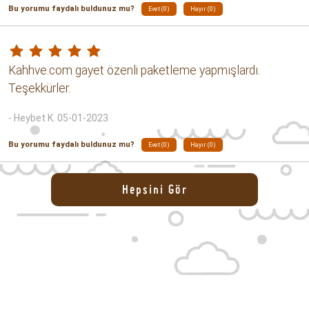
Henüz kullanmadım
- Ayşe adile Ö. 20-07-2023
Bu yorumu faydalı buldunuz mu?
Evet (0)
Hayır (0)
Fiyatına göre fena değil.
- Kutsal S. 22-05-2023
Bu yorumu faydalı buldunuz mu?
Evet (0)
Hayır (0)
f/p gayet iyi