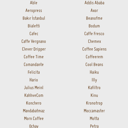
KAHHVE.COM
Hakkımızda
Kampanyalar
Puan Sistemi
Sipariş Takip
Ödeme Seçenekleri
Sık Sorulan Sorular
Gizlilik Politikası
Yasal Uyarı
Mesafeli Satış Sözleşmesi
Cayma Hakkı
KATEGORİLER
Kahveler
Çekirdek Kahveler
Filtre Kahveler
Espresso
Türk Kahvesi
Yöresel Kahveler
Kafeinsiz Kahveler
Kapsül Kahveler
Kahve Demleme Ekipmanları
Moka Pot
French Press
Öğütücüler