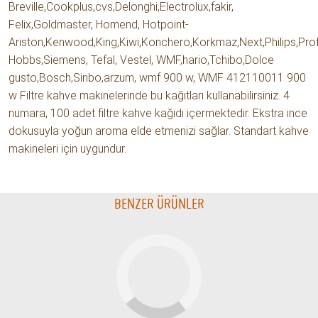
Breville,Cookplus,cvs,Delonghi,Electrolux,fakir,
Felix,Goldmaster, Homend, Hotpoint-
Ariston,Kenwood,King,Kiwi,Konchero,Korkmaz,Next,Philips,Profi
Hobbs,Siemens, Tefal, Vestel, WMF,hario,Tchibo,Dolce
gusto,Bosch,Sinbo,arzum, wmf 900 w, WMF 412110011 900
w Filtre kahve makinelerinde bu kağıtları kullanabilirsiniz. 4
numara, 100 adet filtre kahve kağıdı içermektedir. Ekstra ince
dokusuyla yoğun aroma elde etmenizi sağlar. Standart kahve
makineleri için uygundur.
BENZER ÜRÜNLER