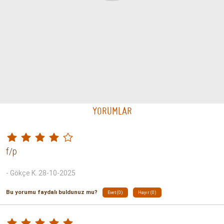
STOKTA YOK
Breakfast Blend
V60 02 Filtre Kağıdı 100 Adet Naturel
Caffe Fresco
Hario
359.99 TL
449.99 TL
STOKTA YOK
V60 02 40'lı Filtre Kağıdı
V60 02 Filtre Kağıdı 100 Adet