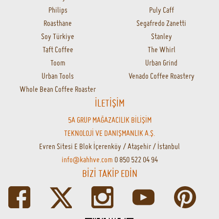
Filtreler
Soğuk Kahve
Yedek Parçalar
Aksesuarlar
Barista Ekipmanları
Kettle
Hario
Aeropress
Termos&Mug
MARKALAR
1Zpresso
A Roasting Lab
Able
Addis Ababa
Aeropress
Axor
Bakır İstanbul
Beanofme
Bialetti
Bodum
Cafec
Caffe Fresco
Caffe Vergnano
Chemex
Clever Dripper
Coffee Sapiens
Coffee Time
Coffeerem