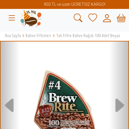
950 TL ve üzeri ÜCRETSİZ KARGO!
Ana Sayfa
>
Kahve Filtreleri
>
1x4 Filtre Kahve Kağıdı 100 Adet Beyaz