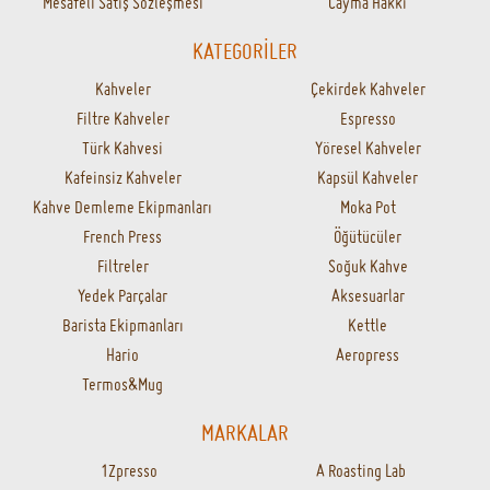
kupa kahve demlendi.
KAHVENİN GÜVENİLİR ADRESİ
AYNI GÜN KARGOLAMA
16.00'a kadar gelen siparişler aynı gün
kargoda