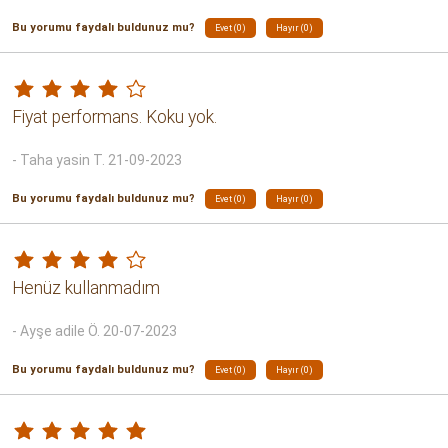
f/p
- Gökçe K. 28-10-2025
Bu yorumu faydalı buldunuz mu?
Evet (0)
Hayır (0)
Filtre kahve Makinesinde kullanıyorum. Kokusuz güzel bir
kağıt filtre .
- Hidayet S. 27-08-2024
Bu yorumu faydalı buldunuz mu?
Evet (0)
Hayır (0)
MÜKEMMEL PAKET VE HIZLI TESLİMAT