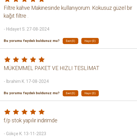
Hario
Hario
269.99 TL
449.99 TL
STOKTA YOK
Filter Coffee Blend
Acme
Urban Grind
Petra
299.99 TL
674.99 TL
YORUMLAR