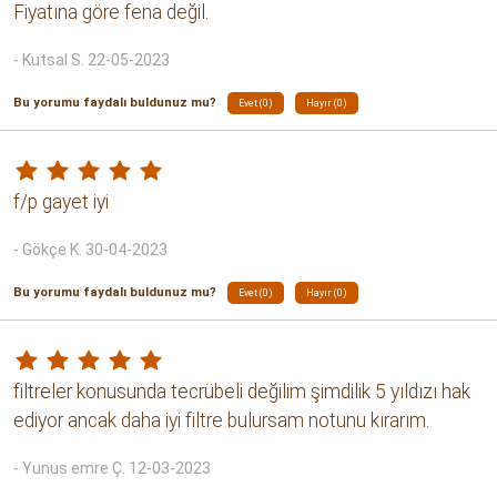
- İbrahim K. 17-08-2024
Bu yorumu faydalı buldunuz mu?
Evet (0)
Hayır (0)
f/p stok yapılır indirimde
- Gökçe K. 13-11-2023
Bu yorumu faydalı buldunuz mu?
Evet (0)
Hayır (0)
Fiyat performans. Koku yok.
- Taha yasin T. 21-09-2023
Bu yorumu faydalı buldunuz mu?
Evet (0)
Hayır (0)