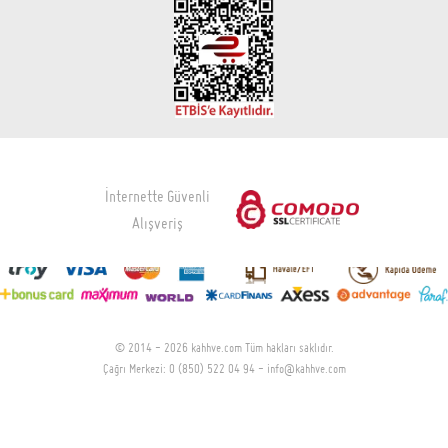
Comandante
Cool Beans
Felicita
Haiku
Hario
Illy
Julius Meinl
Kafiltro
KahhveCom
Kinu
Konchero
Kronotrop
Mandabatmaz
Moccamaster
Morn Coffee
Motta
Ochay
Petra
Philips
Puly Caff
Roasthane
Segafredo Zanetti
Soy Türkiye
Stanley
Taft Coffee
The Whirl
Toom
Urban Grind
Urban Tools
Venado Coffee Roastery
Whole Bean Coffee Roaster
İLETİŞİM