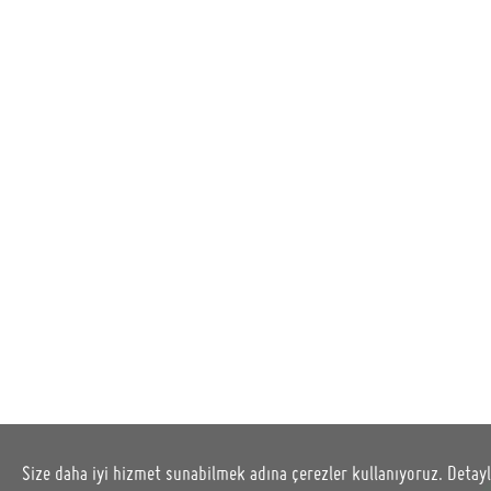
© 2014 - 2026 kahhve.com Tüm hakları saklıdır.
Çağrı Merkezi: 0 (850) 522 04 94
-
info@kahhve.com
Size daha iyi hizmet sunabilmek adına çerezler kullanıyoruz. Detaylı