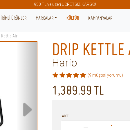
950 TL ve üzeri ÜCRETSİZ KARGO!
İRİMLİ ÜRÜNLER
MARKALAR
KÜLTÜR
KAMPANYALAR
 Kettle Air
DRIP KETTLE 
Hario
(9 müşteri yorumu)
1,389.99
TL
ADET
1