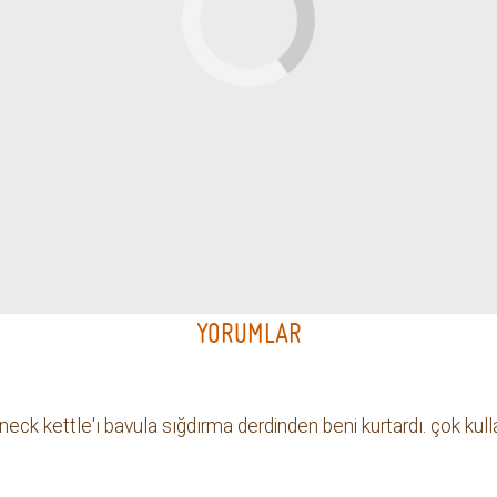
C40 NİTRO BLADE GRİNDER
Mini Mill Plus Öğütücü
BLACK MK4
Hario
Comandante
2420.99 TL
16500 TL
YORUMLAR
k kettle'ı bavula sığdırma derdinden beni kurtardı. çok kullan