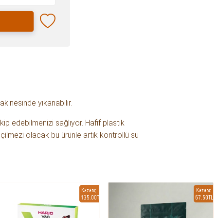
akinesinde yıkanabilir.
ip edebilmenizi sağlıyor. Hafif plastik
ilmezi olacak bu ürünle artık kontrollü su
Kazanç
Kazanç
135.00TL
67.50TL