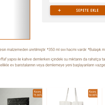
SEPETE EKLE
 Resin malzemeden üretilmiştir. *350 ml sıvı hacmi vardır. *Bulaşık m
ffaf yapısı ile kahve demlerken içindeki su miktarını da rahatça tak
ellikle ev baristalarının veya demlemeye yeni başlayanların vazgeç
Kazanç
Kazanç
75.00TL
50.00TL