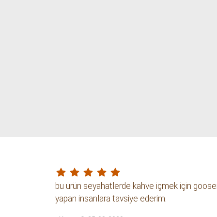
STOKTA YOK
Mini Kettle 350 ml
Kettle Buono 1.0 Lt
Urban Tools
Hario
449.99 TL
3149.99 TL
bu ürün seyahatlerde kahve içmek için goosenec
yapan insanlara tavsiye ederim.