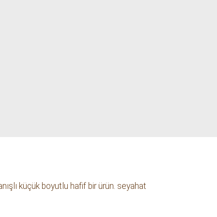
Kettle Buono 1.2 Lt
Bakır Drip Kettle
Hario
Bakır İstanbul
3899.99 TL
3074.99 TL
ışlı küçük boyutlu hafif bir ürün. seyahat