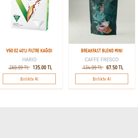
V60 02 40'LI FILTRE KAĞIDI
BREAKFAST BLEND MINI
HARIO
CAFFE FRESCO
269.99 TL
135.00 TL
134.99 TL
67.50 TL
Birlikte Al
Birlikte Al