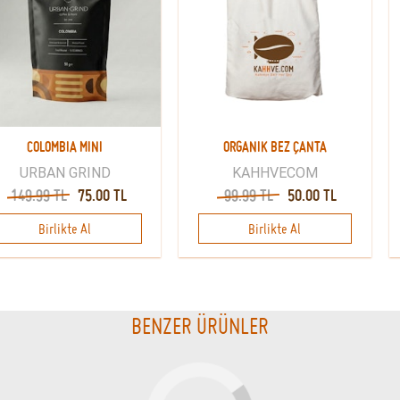
COLOMBIA MINI
ORGANIK BEZ ÇANTA
URBAN GRIND
KAHHVECOM
149.99 TL
75.00 TL
99.99 TL
50.00 TL
Birlikte Al
Birlikte Al
BENZER ÜRÜNLER