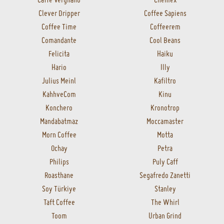
Clever Dripper
Coffee Sapiens
Coffee Time
Coffeerem
Comandante
Cool Beans
Felicita
Haiku
Hario
Illy
Julius Meinl
Kafiltro
KahhveCom
Kinu
Konchero
Kronotrop
Mandabatmaz
Moccamaster
Morn Coffee
Motta
Ochay
Petra
Philips
Puly Caff
Roasthane
Segafredo Zanetti
Soy Türkiye
Stanley
Taft Coffee
The Whirl
Toom
Urban Grind