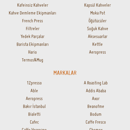
Kafeinsiz Kahveler
Kapsül Kahveler
Kahve Demleme Ekipmanları
Moka Pot
French Press
Öğütücüler
Filtreler
Soğuk Kahve
Yedek Parçalar
Aksesuarlar
Barista Ekipmanları
Kettle
Hario
Aeropress
Termos&Mug
MARKALAR
1Zpresso
A Roasting Lab
Able
Addis Ababa
Aeropress
Axor
Bakır İstanbul
Beanofme
Bialetti
Bodum
Cafec
Caffe Fresco
Caffe Vergnano
Chemex