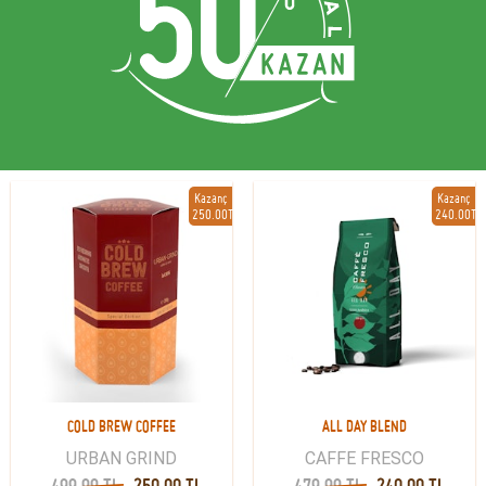
Kazanç
Kazanç
250.00TL
240.00TL
COLD BREW COFFEE
ALL DAY BLEND
URBAN GRIND
CAFFE FRESCO
499.99 TL
250.00 TL
479.99 TL
240.00 TL