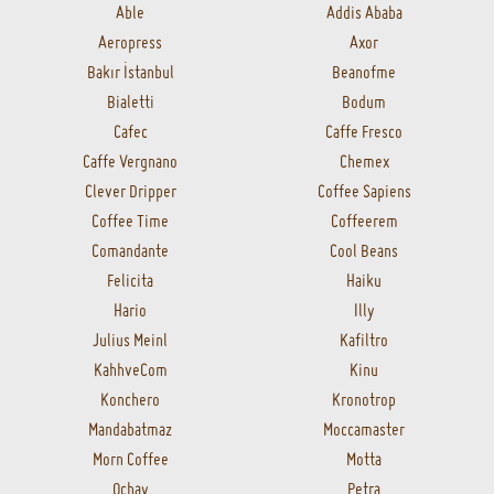
Able
Addis Ababa
Aeropress
Axor
Bakır İstanbul
Beanofme
Bialetti
Bodum
Cafec
Caffe Fresco
Caffe Vergnano
Chemex
Clever Dripper
Coffee Sapiens
Coffee Time
Coffeerem
Comandante
Cool Beans
Felicita
Haiku
Hario
Illy
Julius Meinl
Kafiltro
KahhveCom
Kinu
Konchero
Kronotrop
Mandabatmaz
Moccamaster
Morn Coffee
Motta
Ochay
Petra