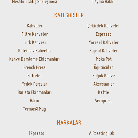
Mesafeli Satış Sözleşmesi
Cayma Hakkı
KATEGORİLER
Kahveler
Çekirdek Kahveler
Filtre Kahveler
Espresso
Türk Kahvesi
Yöresel Kahveler
Kafeinsiz Kahveler
Kapsül Kahveler
Kahve Demleme Ekipmanları
Moka Pot
French Press
Öğütücüler
Filtreler
Soğuk Kahve
Yedek Parçalar
Aksesuarlar
Barista Ekipmanları
Kettle
Hario
Aeropress
Termos&Mug
MARKALAR
1Zpresso
A Roasting Lab