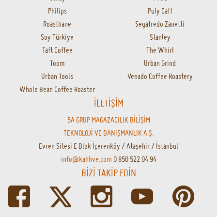
Philips
Puly Caff
Roasthane
Segafredo Zanetti
Soy Türkiye
Stanley
Taft Coffee
The Whirl
Toom
Urban Grind
Urban Tools
Venado Coffee Roastery
Whole Bean Coffee Roaster
İLETİŞİM
5A GRUP MAĞAZACILIK BİLİŞİM
TEKNOLOJİ VE DANIŞMANLIK A.Ş.
Evren Sitesi E Blok İçerenköy / Ataşehir / İstanbul
info@kahhve.com
0 850 522 04 94
BİZİ TAKİP EDİN