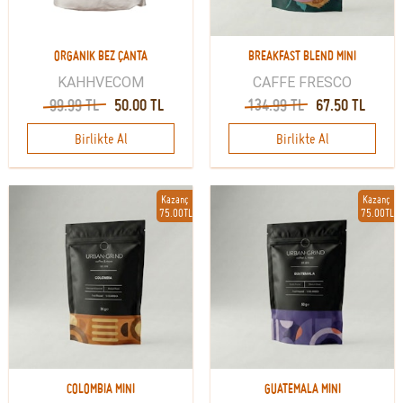
ORGANIK BEZ ÇANTA
BREAKFAST BLEND MINI
KAHHVECOM
CAFFE FRESCO
99.99 TL
50.00 TL
134.99 TL
67.50 TL
Birlikte Al
Birlikte Al
Kazanç
Kazanç
75.00TL
75.00TL
COLOMBIA MINI
GUATEMALA MINI