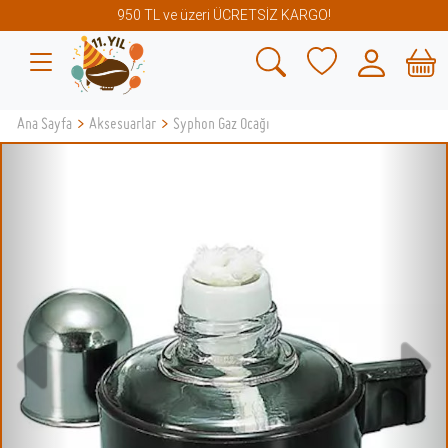
950 TL ve üzeri ÜCRETSİZ KARGO!
Ana Sayfa
>
Aksesuarlar
>
Syphon Gaz Ocağı