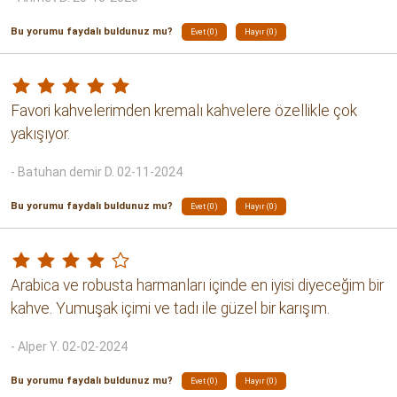
kahveyi gönderiyorlar. Bu tarz şeyler açıklamaya yazılmalı
ki insanlar alacağı ürünü bilsin. İyi kahve içmek istediğim
için bu siteye geliyorum, yoksa gider marketten de alırım.
Buradan memnun kalmıştım başta. Keşke almasaydım.
- Ömer faruk B. 28-06-2022
Bu yorumu faydalı buldunuz mu?
Evet (3)
Hayır (0)
açıklamalarda üretim tarihi özellikle belirtilse, 14 ay önce
paketlenmiş ürünü satışa koymasanız
- Vedat Y. 28-06-2022
Bu yorumu faydalı buldunuz mu?
Evet (3)
Hayır (0)