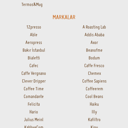
16.00'a kadar gelen siparişler aynı gün
kargoda
KAHHVE.COM
Hakkımızda
Kampanyalar
Puan Sistemi
Sipariş Takip
Ödeme Seçenekleri
Sık Sorulan Sorular
Gizlilik Politikası
Yasal Uyarı
Mesafeli Satış Sözleşmesi
Cayma Hakkı
KATEGORİLER
Kahveler
Çekirdek Kahveler
Filtre Kahveler
Espresso