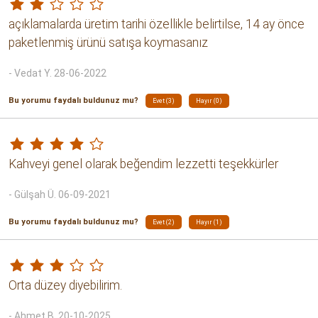
Breakfast Blend
Acme
Caffe Fresco
Petra
359.99 TL
674.99 TL
YORUMLAR
%30 indirimli diye sakın almayın. Geçen sene üretilmiş