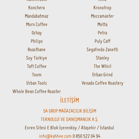
Türk Kahvesi
Yöresel Kahveler
Kafeinsiz Kahveler
Kapsül Kahveler
Kahve Demleme Ekipmanları
Moka Pot
French Press
Öğütücüler
Filtreler
Soğuk Kahve
Yedek Parçalar
Aksesuarlar
Barista Ekipmanları
Kettle
Hario
Aeropress
Termos&Mug
MARKALAR
1Zpresso
A Roasting Lab
Able
Addis Ababa
Aeropress
Axor
Bakır İstanbul
Beanofme
Bialetti
Bodum