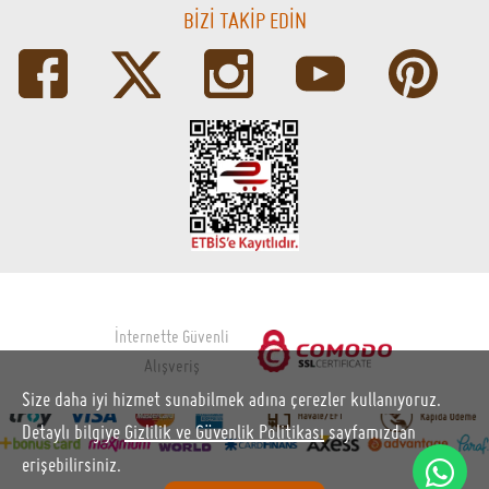
Cafec
Caffe Fresco
Caffe Vergnano
Chemex
Clever Dripper
Coffee Sapiens
Coffee Time
Coffeerem
Comandante
Cool Beans
Felicita
Haiku
Hario
Illy
Julius Meinl
Kafiltro
KahhveCom
Kinu
Konchero
Kronotrop
Mandabatmaz
Moccamaster
Morn Coffee
Motta
Ochay
Petra
Philips
Puly Caff
Size daha iyi hizmet sunabilmek adına çerezler kullanıyoruz.
Roasthane
Segafredo Zanetti
Detaylı bilgiye
Gizlilik ve Güvenlik Politikası
sayfamızdan
Soy Türkiye
Stanley
erişebilirsiniz.
Taft Coffee
The Whirl