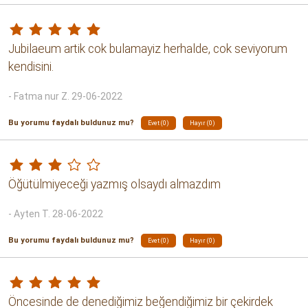
Kahveyi genel olarak beğendim lezzetti teşekkürler
- Gülşah Ü. 06-09-2021
Bu yorumu faydalı buldunuz mu?
Evet (2)
Hayır (1)
Orta düzey diyebilirim.
- Ahmet B. 20-10-2025
Bu yorumu faydalı buldunuz mu?
Evet (0)
Hayır (0)
Favori kahvelerimden kremalı kahvelere özellikle çok
yakışıyor.
- Batuhan demir D. 02-11-2024