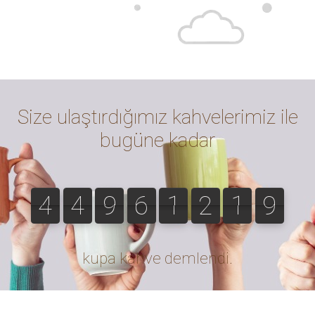
Öğütülmiyeceği yazmış olsaydı almazdım
- Ayten T. 28-06-2022
Bu yorumu faydalı buldunuz mu?
Evet (0)
Hayır (0)
Öncesinde de denediğimiz beğendiğimiz bir çekirdek
kahve, en uygun fiyatla bulduk ve hemen aldık, gönderim
paketleme özenli ve hızlıydı, çok teşekkürler kahhve.com
!
- Pelin A. 28-06-2022
Bu yorumu faydalı buldunuz mu?
Evet (0)
Hayır (0)