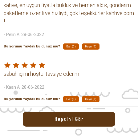
Bu yorumu faydalı buldunuz mu?
Evet (0)
Hayır (0)
Arabica ve robusta harmanları içinde en iyisi diyeceğim bir
kahve. Yumuşak içimi ve tadı ile güzel bir karışım.
- Alper Y. 02-02-2024
Bu yorumu faydalı buldunuz mu?
Evet (0)
Hayır (0)
Jubilaeum artik cok bulamayiz herhalde, cok seviyorum
kendisini.
- Fatma nur Z. 29-06-2022
Bu yorumu faydalı buldunuz mu?
Evet (0)
Hayır (0)