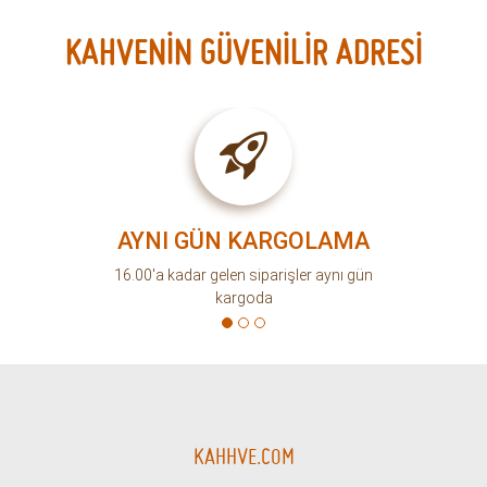
sabah içimi hoştu. tavsiye ederim
- Kaan A. 28-06-2022
Bu yorumu faydalı buldunuz mu?
Evet (0)
Hayır (0)
Hepsini Gör
Size ulaştırdığımız kahvelerimiz ile
bugüne kadar