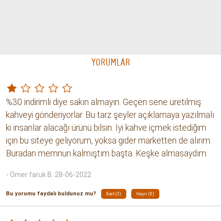
President Çekirdek Kahve 500 gram
President Öğütülmüş Kahve
Julius Meinl
Julius Meinl
899.99 TL
499.99 TL
STOKTA YOK
Medium Roast Tam Çekirdek
Jubilaeum Öğütülmüş Kahve
Illy
Julius Meinl
699.99 TL
499.99 TL