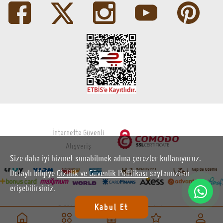
İnternette Güvenli
Alışveriş
Size daha iyi hizmet sunabilmek adına çerezler kullanıyoruz.
Detaylı bilgiye
Gizlilik ve Güvenlik Politikası
sayfamızdan
erişebilirsiniz.
Kabul Et
© 2014 - 2026 kahhve.com Tüm hakları saklıdır.
Çağrı Merkezi: 0 (850) 522 04 94
-
info@kahhve.com