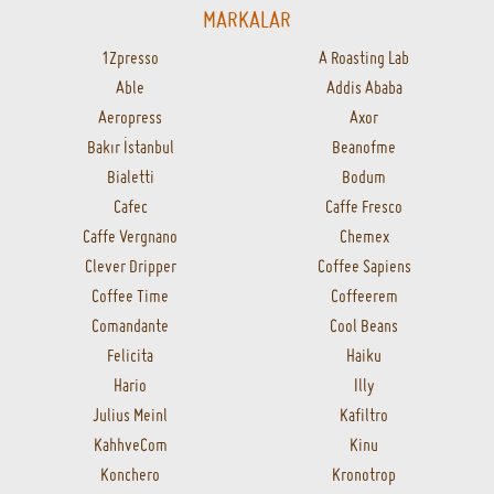
MARKALAR
1Zpresso
A Roasting Lab
Able
Addis Ababa
Aeropress
Axor
Bakır İstanbul
Beanofme
Bialetti
Bodum
Cafec
Caffe Fresco
Caffe Vergnano
Chemex
Clever Dripper
Coffee Sapiens
Coffee Time
Coffeerem
Comandante
Cool Beans
Felicita
Haiku
Hario
Illy
Julius Meinl
Kafiltro
KahhveCom
Kinu
Konchero
Kronotrop