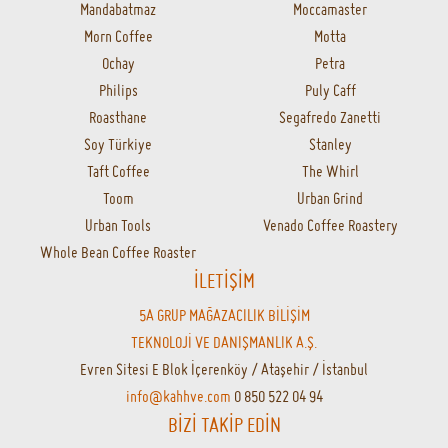
Mandabatmaz
Moccamaster
Morn Coffee
Motta
Ochay
Petra
Philips
Puly Caff
Roasthane
Segafredo Zanetti
Soy Türkiye
Stanley
Taft Coffee
The Whirl
Toom
Urban Grind
Urban Tools
Venado Coffee Roastery
Whole Bean Coffee Roaster
İLETİŞİM
5A GRUP MAĞAZACILIK BİLİŞİM
TEKNOLOJİ VE DANIŞMANLIK A.Ş.
Evren Sitesi E Blok İçerenköy / Ataşehir / İstanbul
info@kahhve.com
0 850 522 04 94
BİZİ TAKİP EDİN