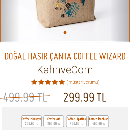
DOĞAL HASIR ÇANTA COFFEE WIZARD
KahhveCom
( müşteri yorumu)
499.99 TL
299.99
TL
Coffee Monkeys
Coffee Art
Coffee Lipstick
Coffee Machine
299.99
299.99
499.99
499.99
TL
TL
TL
TL