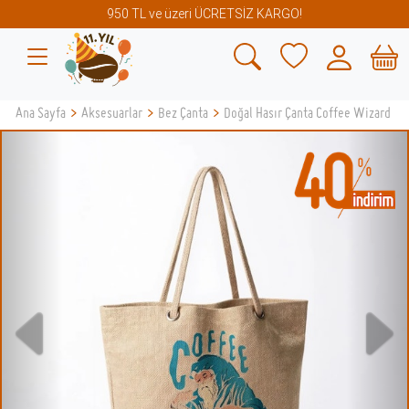
950 TL ve üzeri ÜCRETSİZ KARGO!
Ana Sayfa
>
Aksesuarlar
>
Bez Çanta
>
Doğal Hasır Çanta Coffee Wizard