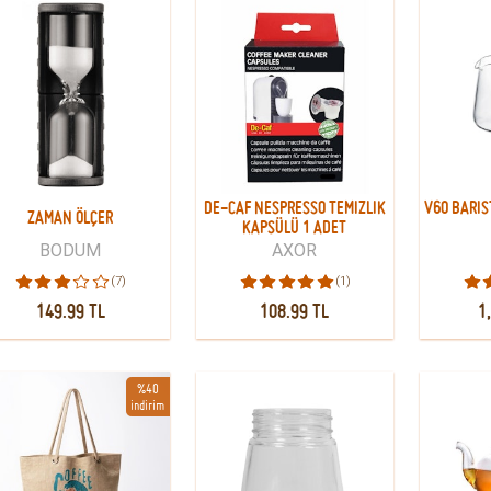
DE-CAF NESPRESSO TEMIZLIK
V60 BARIS
ZAMAN ÖLÇER
KAPSÜLÜ 1 ADET
BODUM
AXOR
(7)
(1)
149.99 TL
108.99 TL
1
%40
indirim