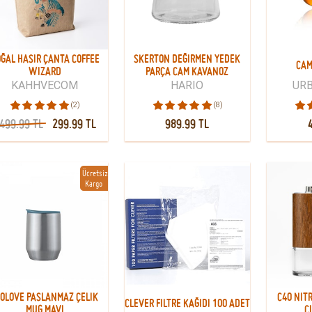
ĞAL HASIR ÇANTA COFFEE
SKERTON DEĞIRMEN YEDEK
CAM
WIZARD
PARÇA CAM KAVANOZ
KAHHVECOM
HARIO
UR
(2)
(8)
499.99 TL
299.99 TL
989.99 TL
Ücretsiz
Kargo
IOLOVE PASLANMAZ ÇELIK
C40 NIT
CLEVER FILTRE KAĞIDI 100 ADET
MUG MAVI
C