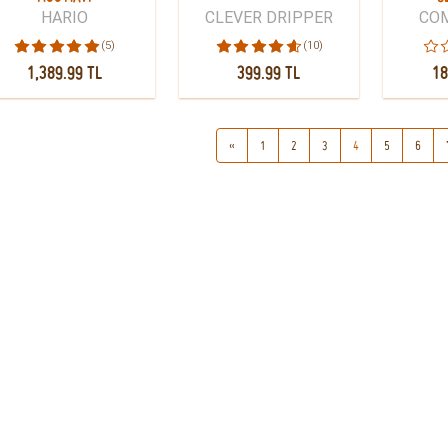
HARIO
CLEVER DRIPPER
CO
(5)
(10)
1,389.99 TL
399.99 TL
18
«
1
2
3
4
5
6