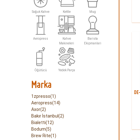
Soğuk Kahve
Kettle
Mug
Aeropress
Kahve
Barista
Makineleri
Ekipmanlari
Öğütücü
Yedek Parça
Marka
DE
1zpresso(1)
Aeropress(14)
Axor(2)
Bakır İstanbul(2)
Bialetti(12)
Bodum(5)
Brew Rite(1)