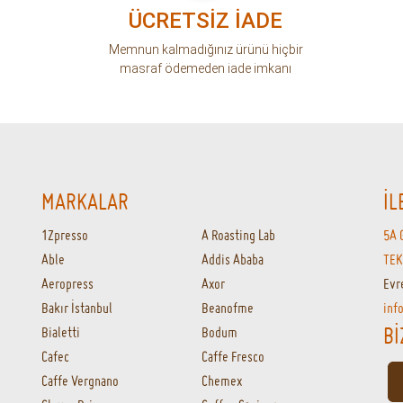
ÜCRETSİZ İADE
Memnun kalmadığınız ürünü hiçbir
masraf ödemeden iade imkanı
MARKALAR
İL
1Zpresso
A Roasting Lab
5A 
Able
Addis Ababa
TEK
Aeropress
Axor
Evr
Bakır İstanbul
Beanofme
inf
Bİ
Bialetti
Bodum
Cafec
Caffe Fresco
Caffe Vergnano
Chemex