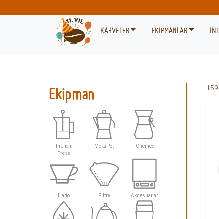
KAHVELER
EKİPMANLAR
İND
Ekipman
159
French
Moka Pot
Chemex
Press
Hario
Filtre
Aksesuarlar