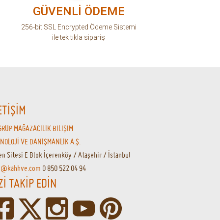
GÜVENLİ ÖDEME
256-bit SSL Encrypted Ödeme Sistemi
ile tek tıkla sipariş
ETİŞİM
GRUP MAĞAZACILIK BİLİŞİM
NOLOJİ VE DANIŞMANLIK A.Ş.
en Sitesi E Blok İçerenköy / Ataşehir / İstanbul
o@kahhve.com
0 850 522 04 94
Zİ TAKİP EDİN