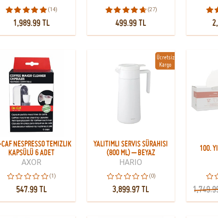
(14)
(27)
1,989.99 TL
499.99 TL
2
Ücretsiz
Kargo
-CAF NESPRESSO TEMIZLIK
YALITIMLI SERVIS SÜRAHISI
100. Y
KAPSÜLÜ 6 ADET
(800 ML) – BEYAZ
AXOR
HARIO
(1)
(0)
547.99 TL
3,899.97 TL
1,749.9