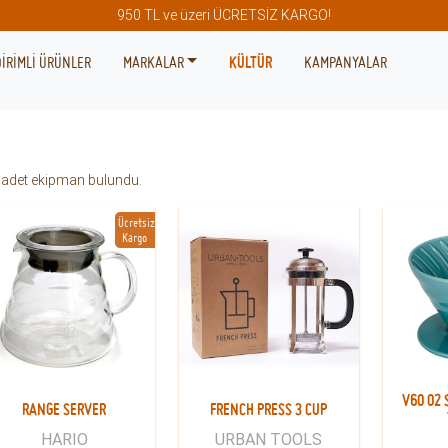
950 TL ve üzeri ÜCRETSİZ KARGO!
İRİMLİ ÜRÜNLER
MARKALAR
KÜLTÜR
KAMPANYALAR
adet ekipman bulundu.
Ücretsiz
Kargo
V60 02 
RANGE SERVER
FRENCH PRESS 3 CUP
HARIO
URBAN TOOLS