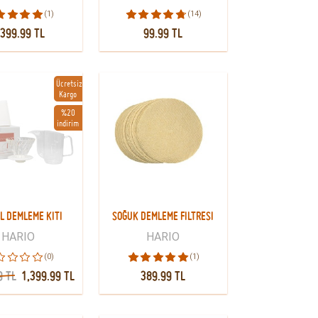
(1)
(14)
,399.99 TL
99.99 TL
Ücretsiz
Kargo
%20
indirim
IL DEMLEME KITI
SOĞUK DEMLEME FILTRESI
HARIO
HARIO
(0)
(1)
9 TL
1,399.99 TL
389.99 TL