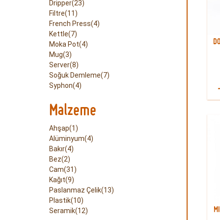
Dripper(23)
Filtre(11)
French Press(4)
Kettle(7)
DO
Moka Pot(4)
Mug(3)
Server(8)
Soğuk Demleme(7)
Syphon(4)
Malzeme
Ahşap(1)
Alüminyum(4)
Bakır(4)
Bez(2)
Cam(31)
Kağıt(9)
Paslanmaz Çelik(13)
Plastik(10)
M
Seramik(12)