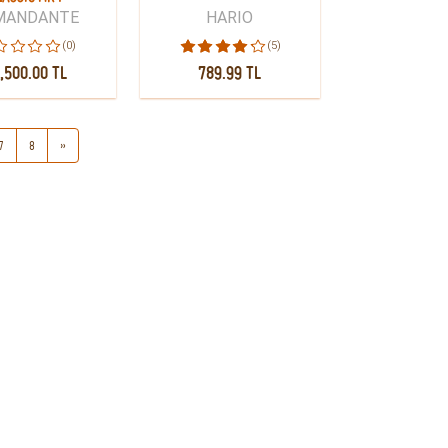
MANDANTE
HARIO
(0)
(5)
,500.00 TL
789.99 TL
7
8
»