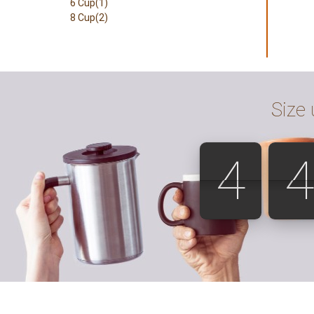
6 Cup(1)
8 Cup(2)
Size 
4
4