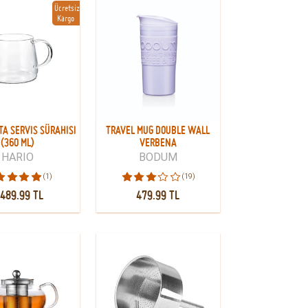
Ücretsiz
Kargo
TA SERVIS SÜRAHISI
TRAVEL MUG DOUBLE WALL
(360 ML)
VERBENA
HARIO
BODUM
(1)
(19)
,489.99 TL
479.99 TL