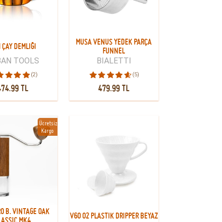
MUSA VENUS YEDEK PARÇA
 ÇAY DEMLIĞI
FUNNEL
BAN TOOLS
BIALETTI
(2)
(5)
474.99 TL
479.99 TL
Ücretsiz
Kargo
RO B. VINTAGE OAK
V60 02 PLASTIK DRIPPER BEYAZ
LASSIC MK4