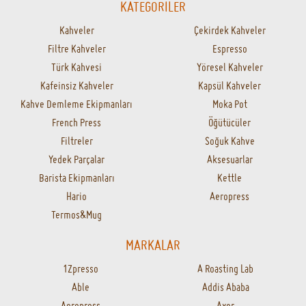
KATEGORİLER
Kahveler
Çekirdek Kahveler
Filtre Kahveler
Espresso
Türk Kahvesi
Yöresel Kahveler
Kafeinsiz Kahveler
Kapsül Kahveler
Kahve Demleme Ekipmanları
Moka Pot
French Press
Öğütücüler
Filtreler
Soğuk Kahve
Yedek Parçalar
Aksesuarlar
Barista Ekipmanları
Kettle
Hario
Aeropress
Termos&Mug
MARKALAR
1Zpresso
A Roasting Lab
Able
Addis Ababa
Aeropress
Axor