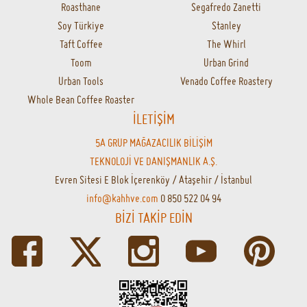
Roasthane
Segafredo Zanetti
Soy Türkiye
Stanley
Taft Coffee
The Whirl
Toom
Urban Grind
Urban Tools
Venado Coffee Roastery
Whole Bean Coffee Roaster
İLETİŞİM
5A GRUP MAĞAZACILIK BİLİŞİM
TEKNOLOJİ VE DANIŞMANLIK A.Ş.
Evren Sitesi E Blok İçerenköy / Ataşehir / İstanbul
info@kahhve.com
0 850 522 04 94
BİZİ TAKİP EDİN