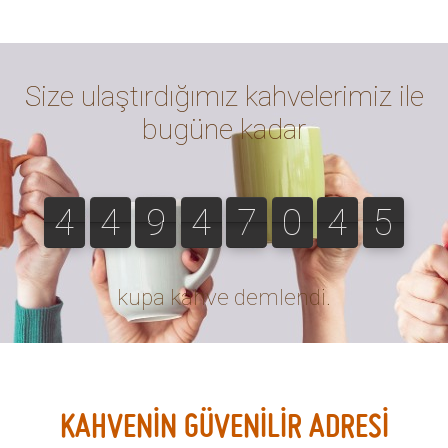
Ölçülü Espresso Bardağı
Acme
Urban Tools
Petra
149.99 TL
674.99 TL
YORUMLAR