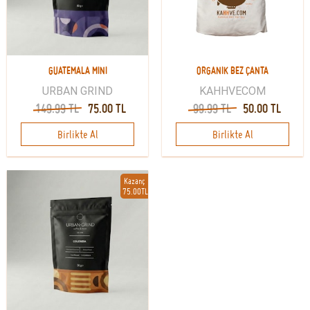
GUATEMALA MINI
ORGANIK BEZ ÇANTA
URBAN GRIND
KAHHVECOM
149.99 TL
75.00 TL
99.99 TL
50.00 TL
Birlikte Al
Birlikte Al
Kazanç
75.00TL