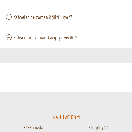
kupa kahve demlendi.
KAHVENİN GÜVENİLİR ADRESİ
AYNI GÜN KARGOLAMA
16.00'a kadar gelen siparişler aynı gün
kargoda