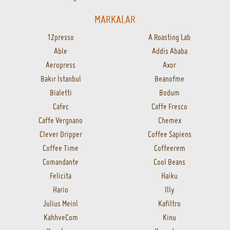
KAHHVE.COM
Hakkımızda
Kampanyalar
Puan Sistemi
Sipariş Takip
Ödeme Seçenekleri
Sık Sorulan Sorular
Gizlilik Politikası
Yasal Uyarı
Mesafeli Satış Sözleşmesi
Cayma Hakkı
KATEGORİLER
Kahveler
Çekirdek Kahveler
Filtre Kahveler
Espresso