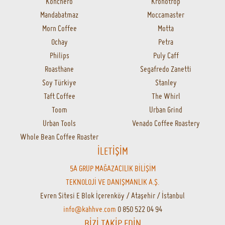
Türk Kahvesi
Yöresel Kahveler
Kafeinsiz Kahveler
Kapsül Kahveler
Kahve Demleme Ekipmanları
Moka Pot
French Press
Öğütücüler
Filtreler
Soğuk Kahve
Yedek Parçalar
Aksesuarlar
Barista Ekipmanları
Kettle
Hario
Aeropress
Termos&Mug
MARKALAR
1Zpresso
A Roasting Lab
Able
Addis Ababa
Aeropress
Axor
Bakır İstanbul
Beanofme
Bialetti
Bodum
Cafec
Caffe Fresco