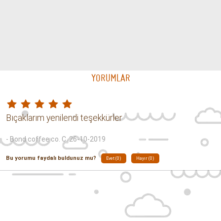
PULY CAFF TEMİZLEME TABLETİ 1.35 GR.
PulyCaff Powder 900gr
Puly Caff
Puly Caff
849.99 TL
849.99 TL
Puly Grind 10lu Paket
Puly Milk 1000m
Puly Caff
Puly Caff
699.99 TL
849.99 TL