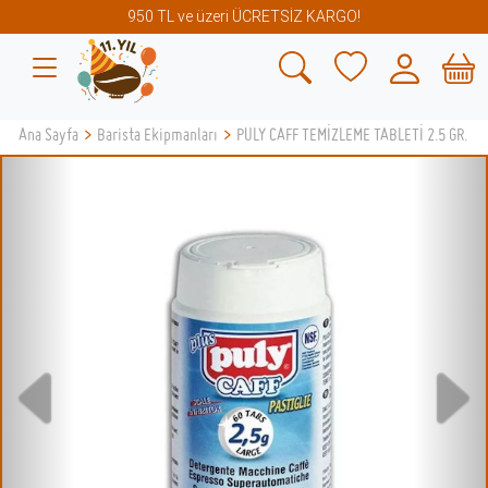
950 TL ve üzeri ÜCRETSİZ KARGO!
Ana Sayfa
>
Barista Ekipmanları
>
PULY CAFF TEMİZLEME TABLETİ 2.5 GR.