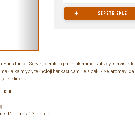
SEPETE EKLE
nı yansıtan bu Server, demlediğiniz mükemmel kahveyi servis ede
olmakla kalmıyor, teknoloji harikası camı ile sıcaklık ve aromayı 
irebilirsiniz.
ludur.
tir.
m x 12,1 cm x 12 cm' dir.