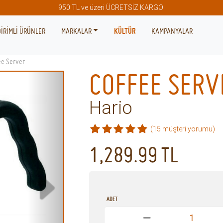
950 TL ve üzeri ÜCRETSİZ KARGO!
İRİMLİ ÜRÜNLER
MARKALAR
KÜLTÜR
KAMPANYALAR
ee Server
COFFEE SERV
Hario
(15 müşteri yorumu)
1,289.99
TL
ADET
1