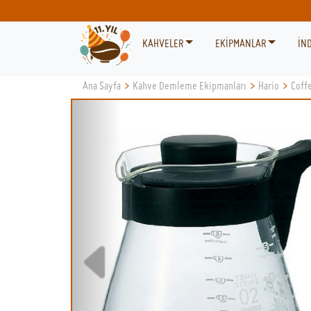
KAHVELER
EKİPMANLAR
İND
Ana Sayfa
>
Kahve Demleme Ekipmanları
>
Hario
>
Coff