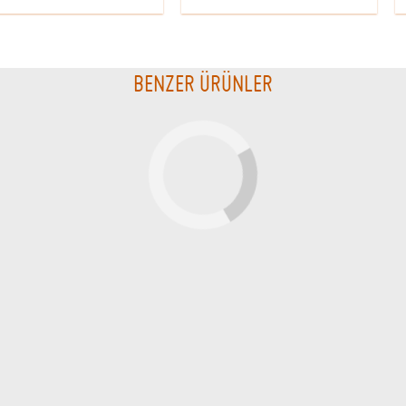
BENZER ÜRÜNLER
STOKTA YOK
V60 02 Siyah Şeffaf Plastik
Simply Hario V60 02 Cam
yaz
Dripper Set
Demleme Seti
Hario
Hario
849.99 TL
3499.99 TL