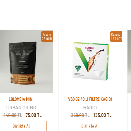
Kazanç
Kazanç
75.00TL
135.00TL
COLOMBIA MINI
V60 02 40'LI FILTRE KAĞIDI
URBAN GRIND
HARIO
149.99 TL
75.00 TL
269.99 TL
135.00 TL
Birlikte Al
Birlikte Al