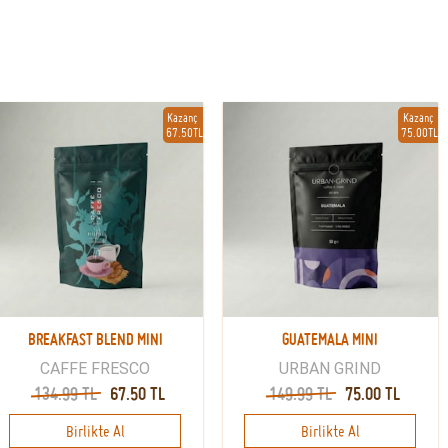
Kazanç
Kazanç
67.50TL
75.00TL
BREAKFAST BLEND MINI
GUATEMALA MINI
CAFFE FRESCO
URBAN GRIND
134.99 TL
67.50 TL
149.99 TL
75.00 TL
Birlikte Al
Birlikte Al