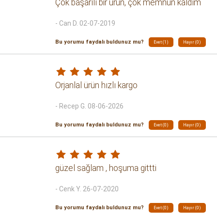
Çok başarılı bir ürün, çok memnun kaldım
- Can D. 02-07-2019
Bu yorumu faydalı buldunuz mu?
Evet (1)
Hayır (0)
Orjanlal ürün hızlı kargo
- Recep G. 08-06-2026
Bu yorumu faydalı buldunuz mu?
Evet (0)
Hayır (0)
güzel sağlam , hoşuma gittti
- Cenk Y. 26-07-2020
Bu yorumu faydalı buldunuz mu?
Evet (0)
Hayır (0)