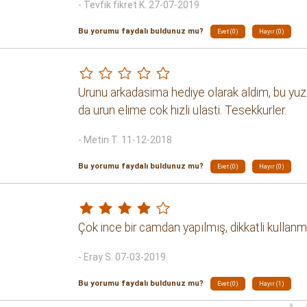
- Tevfik fikret K. 27-07-2019
Bu yorumu faydalı buldunuz mu?
Evet (0)
Hayır (0)
Urunu arkadasima hediye olarak aldim, bu yuz
da urun elime cok hizli ulasti. Tesekkurler.
- Metin T. 11-12-2018
Bu yorumu faydalı buldunuz mu?
Evet (0)
Hayır (0)
Çok ince bir camdan yapılmış, dikkatli kullanm
- Eray S. 07-03-2019
Bu yorumu faydalı buldunuz mu?
Evet (0)
Hayır (1)