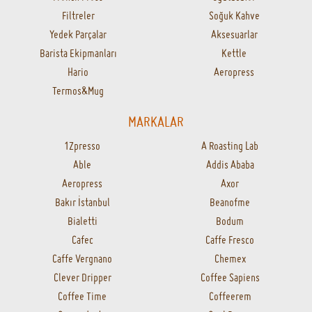
Filtreler
Soğuk Kahve
Yedek Parçalar
Aksesuarlar
Barista Ekipmanları
Kettle
Hario
Aeropress
Termos&Mug
MARKALAR
1Zpresso
A Roasting Lab
Able
Addis Ababa
Aeropress
Axor
Bakır İstanbul
Beanofme
Bialetti
Bodum
Cafec
Caffe Fresco
Caffe Vergnano
Chemex
Clever Dripper
Coffee Sapiens
Coffee Time
Coffeerem