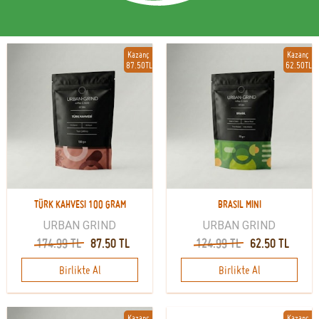
Kazanç
Kazanç
87.50TL
62.50TL
TÜRK KAHVESI 100 GRAM
BRASIL MINI
URBAN GRIND
URBAN GRIND
174.99 TL
87.50 TL
124.99 TL
62.50 TL
Birlikte Al
Birlikte Al
Kazanç
Kazanç