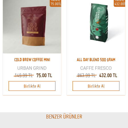
75.00TL
432.00TL
COLD BREW COFFEE MINI
ALL DAY BLEND 500 GRAM
URBAN GRIND
CAFFE FRESCO
149.99 TL
75.00 TL
863.99 TL
432.00 TL
Birlikte Al
Birlikte Al
BENZER ÜRÜNLER