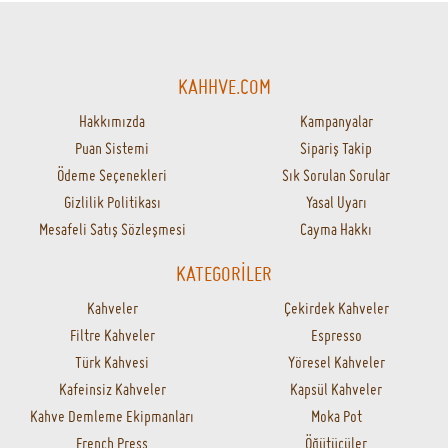
KAHHVE.COM
Hakkımızda
Kampanyalar
Puan Sistemi
Sipariş Takip
Ödeme Seçenekleri
Sık Sorulan Sorular
Gizlilik Politikası
Yasal Uyarı
Mesafeli Satış Sözleşmesi
Cayma Hakkı
KATEGORİLER
Kahveler
Çekirdek Kahveler
Filtre Kahveler
Espresso
Türk Kahvesi
Yöresel Kahveler
Kafeinsiz Kahveler
Kapsül Kahveler
Kahve Demleme Ekipmanları
Moka Pot
French Press
Öğütücüler