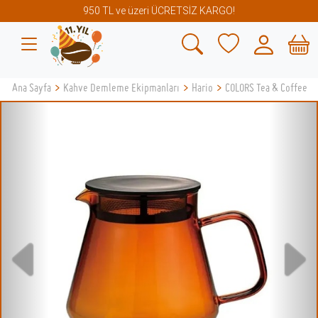
950 TL ve üzeri ÜCRETSİZ KARGO!
Ana Sayfa
>
Kahve Demleme Ekipmanları
>
Hario
>
COLORS Tea & Coffee Se