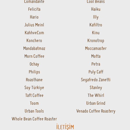
Comandante
Cool Beans
Felicita
Haiku
Hario
Illy
Julius Meinl
Kafiltro
KahhveCom
Kinu
Konchero
Kronotrop
Mandabatmaz
Moccamaster
Morn Coffee
Motta
Ochay
Petra
Philips
Puly Caff
Roasthane
Segafredo Zanetti
Soy Türkiye
Stanley
Taft Coffee
The Whirl
Toom
Urban Grind
Urban Tools
Venado Coffee Roastery
Whole Bean Coffee Roaster
İLETİŞİM