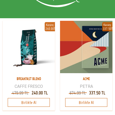
Kazanç
Kazanç
240.00TL
337.50TL
BREAKFAST BLEND
ACME
CAFFE FRESCO
PETRA
479.99 TL
240.00 TL
674.99 TL
337.50 TL
Birlikte Al
Birlikte Al