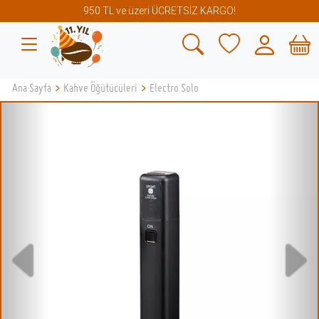
950 TL ve üzeri ÜCRETSİZ KARGO!
Ana Sayfa
>
Kahve Öğütücüleri
>
Electro Solo