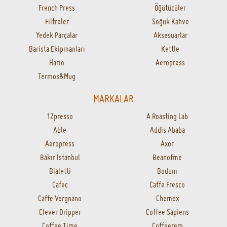
French Press
Öğütücüler
Filtreler
Soğuk Kahve
Yedek Parçalar
Aksesuarlar
Barista Ekipmanları
Kettle
Hario
Aeropress
Termos&Mug
MARKALAR
1Zpresso
A Roasting Lab
Able
Addis Ababa
Aeropress
Axor
Bakır İstanbul
Beanofme
Bialetti
Bodum
Cafec
Caffe Fresco
Caffe Vergnano
Chemex
Clever Dripper
Coffee Sapiens
Coffee Time
Coffeerem