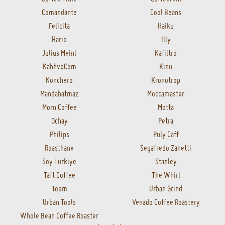
Comandante
Cool Beans
Felicita
Haiku
Hario
Illy
Julius Meinl
Kafiltro
KahhveCom
Kinu
Konchero
Kronotrop
Mandabatmaz
Moccamaster
Morn Coffee
Motta
Ochay
Petra
Philips
Puly Caff
Roasthane
Segafredo Zanetti
Soy Türkiye
Stanley
Taft Coffee
The Whirl
Toom
Urban Grind
Urban Tools
Venado Coffee Roastery
Whole Bean Coffee Roaster