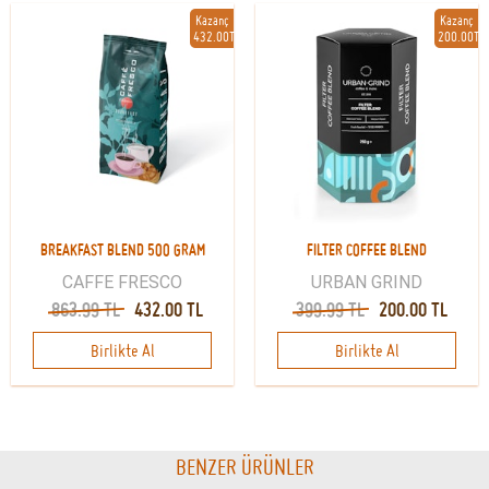
Kazanç
Kazanç
432.00TL
200.00TL
BREAKFAST BLEND 500 GRAM
FILTER COFFEE BLEND
CAFFE FRESCO
URBAN GRIND
863.99 TL
432.00 TL
399.99 TL
200.00 TL
Birlikte Al
Birlikte Al
BENZER ÜRÜNLER