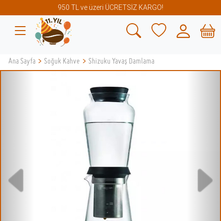
950 TL ve üzeri ÜCRETSİZ KARGO!
Ana Sayfa
>
Soğuk Kahve
>
Shizuku Yavaş Damlama