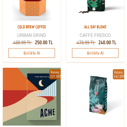
COLD BREW COFFEE
ALL DAY BLEND
URBAN GRIND
CAFFE FRESCO
499.99 TL
250.00 TL
479.99 TL
240.00 TL
Birlikte Al
Birlikte Al
Kazanç
Kazanç
337.50TL
432.00TL