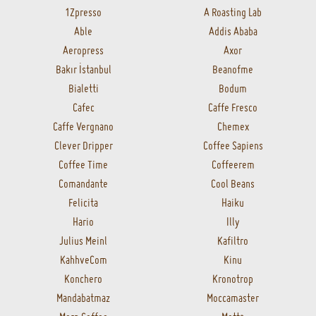
1Zpresso
A Roasting Lab
Able
Addis Ababa
Aeropress
Axor
Bakır İstanbul
Beanofme
Bialetti
Bodum
Cafec
Caffe Fresco
Caffe Vergnano
Chemex
Clever Dripper
Coffee Sapiens
Coffee Time
Coffeerem
Comandante
Cool Beans
Felicita
Haiku
Hario
Illy
Julius Meinl
Kafiltro
KahhveCom
Kinu
Konchero
Kronotrop
Mandabatmaz
Moccamaster