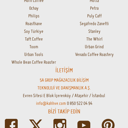
Morn Coffee
Motta
Ochay
Petra
Philips
Puly Caff
Roasthane
Segafredo Zanetti
Soy Türkiye
Stanley
Taft Coffee
The Whirl
Toom
Urban Grind
Urban Tools
Venado Coffee Roastery
Whole Bean Coffee Roaster
İLETİŞİM
5A GRUP MAĞAZACILIK BİLİŞİM
TEKNOLOJİ VE DANIŞMANLIK A.Ş.
Evren Sitesi E Blok İçerenköy / Ataşehir / İstanbul
info@kahhve.com
0 850 522 04 94
BİZİ TAKİP EDİN