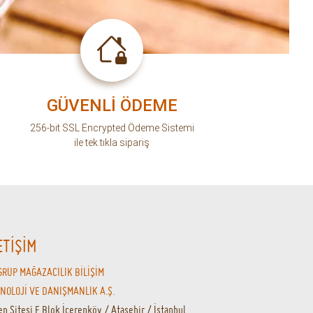
en Sitesi E Blok İçerenköy / Ataşehir / İstanbul
o@kahhve.com
0 850 522 04 94
Zİ TAKİP EDİN