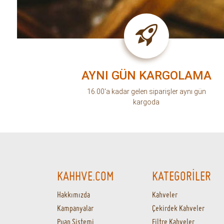
Puan Sistemi
Filtre Kahveler
Sipariş Takip
Espresso
Ödeme Seçenekleri
Türk Kahvesi
Sık Sorulan Sorular
Yöresel Kahveler
Gizlilik Politikası
Kafeinsiz Kahveler
Yasal Uyarı
Kapsül Kahveler
Mesafeli Satış Sözleşmesi
Kahve Demleme Ekipman
Cayma Hakkı
Moka Pot
French Press
Öğütücüler
Filtreler
Soğuk Kahve
Yedek Parçalar
Aksesuarlar
Barista Ekipmanları
Kettle
Hario