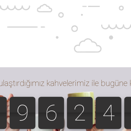
kupa kahve demlendi.
VENİN GÜVENİLİR AD