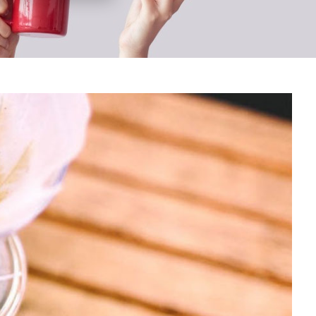
GÜVENLİ ÖDEME
256-bit SSL Encrypted Ödeme Sistemi
ile tek tıkla sipariş
ETİŞİM
GRUP MAĞAZACILIK BİLİŞİM
NOLOJİ VE DANIŞMANLIK A.Ş.