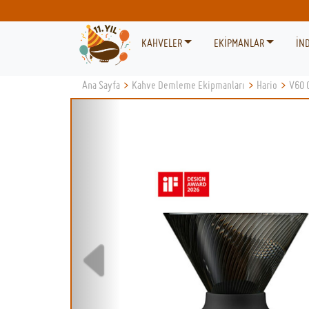
KAHVELER
EKİPMANLAR
İND
Ana Sayfa
>
Kahve Demleme Ekipmanları
>
Hario
>
V60 