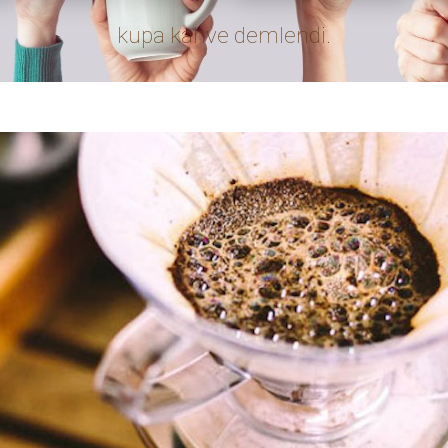
ÜCRETSİZ İADE
Memnun kalmadığınız ürünü hiçbir
masraf ödemeden iade imkanı
MARKALAR
İL
1Zpresso
A Roasting Lab
5A 
Able
Addis Ababa
TEK