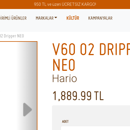
950 TL ve üzeri ÜCRETSİZ KARGO!
İRİMLİ ÜRÜNLER
MARKALAR
KÜLTÜR
KAMPANYALAR
02 Dripper NEO
V60 02 DRIP
NEO
Hario
1,889.99
TL
ADET