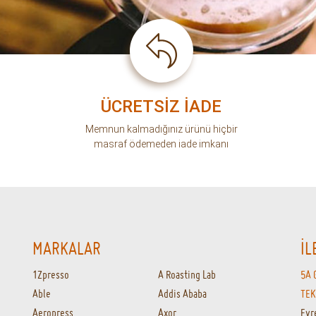
Aeropress
Axor
Evr
Bakır İstanbul
Beanofme
inf
Bİ
Bialetti
Bodum
Cafec
Caffe Fresco
Caffe Vergnano
Chemex
Clever Dripper
Coffee Sapiens
ları
Coffee Time
Coffeerem
Comandante
Cool Beans
Felicita
Haiku
Hario
Illy
Julius Meinl
Kafiltro
KahhveCom
Kinu
Konchero
Kronotrop
Mandabatmaz
Moccamaster
Morn Coffee
Motta
Ochay
Petra
Philips
Puly Caff