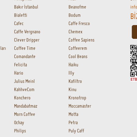
Roasthane
Segafredo Zanetti
Soy Türkiye
Stanley
Taft Coffee
The Whirl
Toom
Urban Grind
Urban Tools
Venado Coffee Roastery
Whole Bean Coffee Roaster