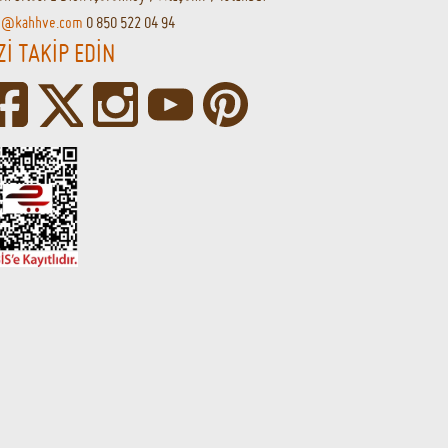
© 2014 - 2026 kahhve.com Tüm hakları saklıdır.
Çağrı Merkezi: 0 (850) 522 04 94
-
info@kahhve.com