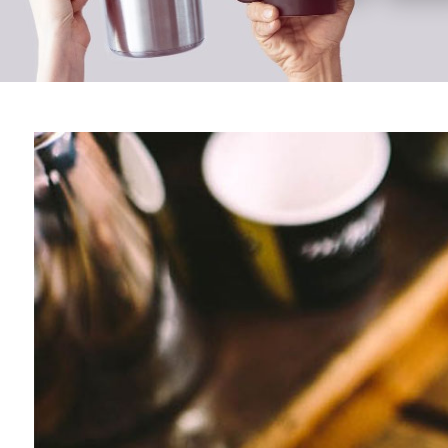
AYNI GÜN KARGOLAMA
16.00'a kadar gelen siparişler aynı gün
kargoda
KAHHVE.COM
KATEGORİLER
Hakkımızda
Kahveler
Kampanyalar
Çekirdek Kahveler