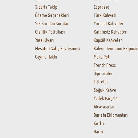
Aeropress
Termos&Mug
İnternette Güvenli
Alışveriş