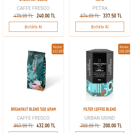
CAFFE FRESCO
PETRA
479.99 TL
240.00 TL
674.99 TL
337.50 TL
Birlikte Al
Birlikte Al
Kazanç
Kazanç
432.00TL
200.00TL
BREAKFAST BLEND 500 GRAM
FILTER COFFEE BLEND
CAFFE FRESCO
URBAN GRIND
863.99 TL
432.00 TL
399.99 TL
200.00 TL