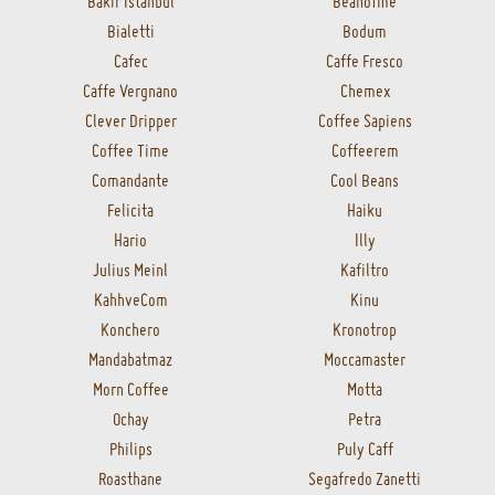
Bakır İstanbul
Beanofme
Bialetti
Bodum
Cafec
Caffe Fresco
Caffe Vergnano
Chemex
Clever Dripper
Coffee Sapiens
Coffee Time
Coffeerem
Comandante
Cool Beans
Felicita
Haiku
Hario
Illy
Julius Meinl
Kafiltro
KahhveCom
Kinu
Konchero
Kronotrop
Mandabatmaz
Moccamaster
Morn Coffee
Motta
Ochay
Petra
Philips
Puly Caff
Roasthane
Segafredo Zanetti