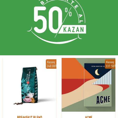
Kazanç
Kazanç
240.00TL
337.50TL
BREAKFAST BLEND
ACME