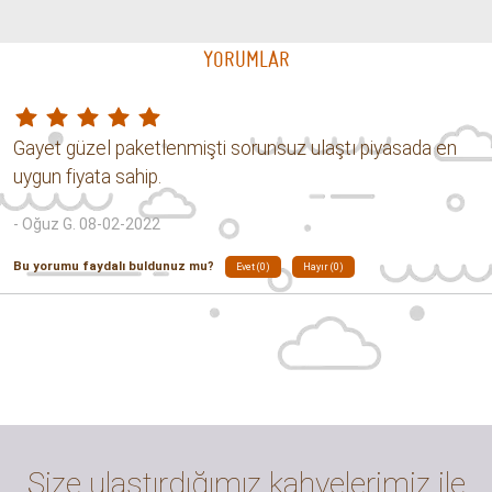
YORUMLAR
Gayet güzel paketlenmişti sorunsuz ulaştı piyasada en
uygun fiyata sahip.
- Oğuz G. 08-02-2022
Bu yorumu faydalı buldunuz mu?
Evet (0)
Hayır (0)
Size ulaştırdığımız kahvelerimiz ile