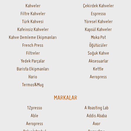
Kahveler
Çekirdek Kahveler
Filtre Kahveler
Espresso
Türk Kahvesi
Yöresel Kahveler
Kafeinsiz Kahveler
Kapsül Kahveler
Kahve Demleme Ekipmanları
Moka Pot
French Press
Öğütücüler
Filtreler
Soğuk Kahve
Yedek Parçalar
Aksesuarlar
Barista Ekipmanları
Kettle
Hario
Aeropress
Termos&Mug
MARKALAR
1Zpresso
A Roasting Lab
Able
Addis Ababa
Aeropress
Axor